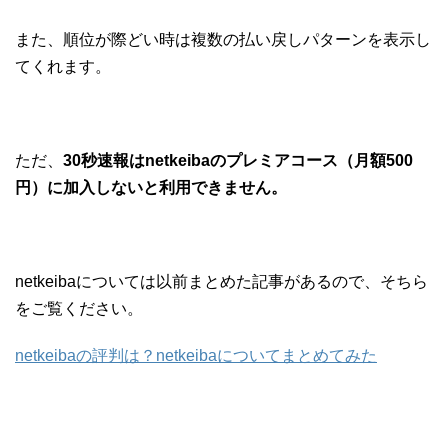
また、順位が際どい時は複数の払い戻しパターンを表示し
てくれます。
ただ、
30秒速報はnetkeibaのプレミアコース（月額500
円）に加入しないと利用できません。
netkeibaについては以前まとめた記事があるので、そちら
をご覧ください。
netkeibaの評判は？netkeibaについてまとめてみた