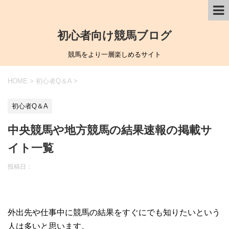
初心者向け競馬ブログ
競馬をより一層楽しめるサイト
HOME
>
初心者Q＆A
>
初心者Q＆A
中央競馬や地方競馬の結果速報の掲載サ
イト一覧
投稿日：
外出先や仕事中に競馬の結果をすぐにでも知りたいという
人は多いと思います。