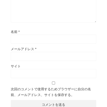
名前
*
メールアドレス
*
サイト
次回のコメントで使用するためブラウザーに自分の名
前、メールアドレス、サイトを保存する。