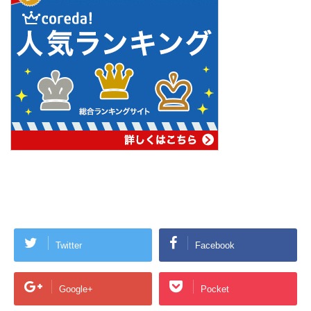
Twitter
Facebook
Google+
Pocket