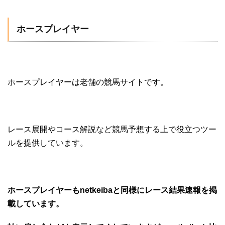
ホースプレイヤー
ホースプレイヤーは老舗の競馬サイトです。
レース展開やコース解説など競馬予想する上で役立つツー
ルを提供しています。
ホースプレイヤーもnetkeibaと同様にレース結果速報を掲
載しています。