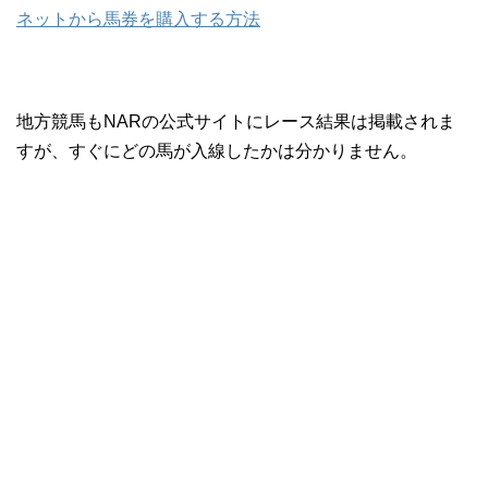
ネットから馬券を購入する方法
地方競馬もNARの公式サイトにレース結果は掲載されま
すが、すぐにどの馬が入線したかは分かりません。