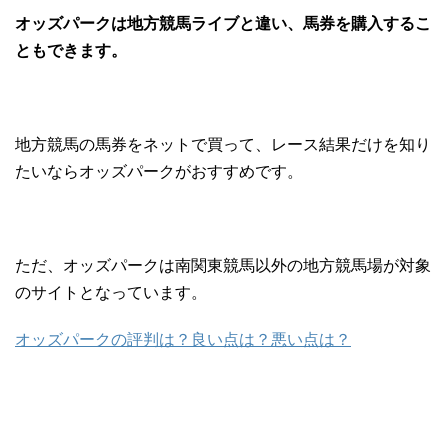
オッズパークは地方競馬ライブと違い、馬券を購入するこ
ともできます。
地方競馬の馬券をネットで買って、レース結果だけを知り
たいならオッズパークがおすすめです。
ただ、オッズパークは南関東競馬以外の地方競馬場が対象
のサイトとなっています。
オッズパークの評判は？良い点は？悪い点は？