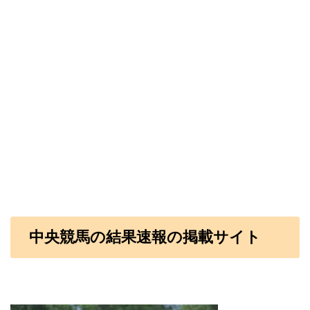
中央競馬の結果速報の掲載サイト