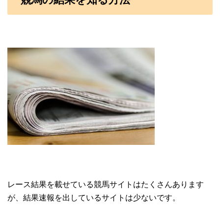
レース結果を載せている競馬サイトはたくさんあります
が、結果速報を出しているサイトは少ないです。