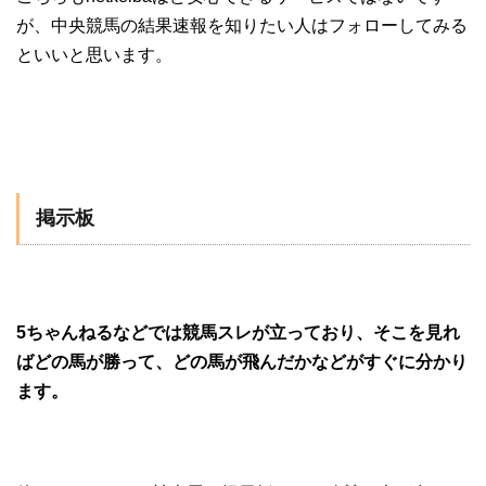
が、中央競馬の結果速報を知りたい人はフォローしてみる
といいと思います。
掲示板
5ちゃんねるなどでは競馬スレが立っており、そこを見れ
ばどの馬が勝って、どの馬が飛んだかなどがすぐに分かり
ます。