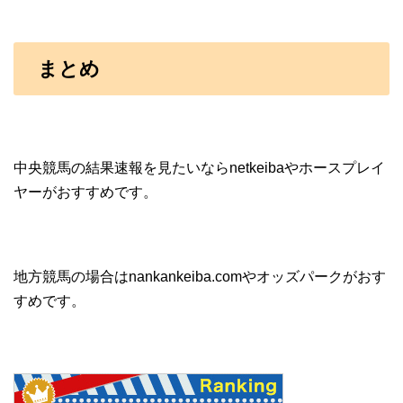
まとめ
中央競馬の結果速報を見たいならnetkeibaやホースプレイ
ヤーがおすすめです。
地方競馬の場合はnankankeiba.comやオッズパークがおす
すめです。