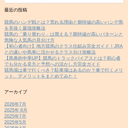
最近の投稿
競馬のハンデ戦とは？荒れる理由と期待値の高いハンデ馬
を見抜く最強攻略法
競馬の「乗り替わり」は買える？期待値が高いパターンと
危険な人気馬の見分け方
【初心者向け】地方競馬のクラス仕組み完全ガイド！JRA
との違いや馬券に活かせるクラス分け攻略法
【馬券的中率UP】競馬のトラックバイアスとは？初心者
でも分かる見方と予想への活かし方完全ガイド
競馬場は車で行くべき？駐車場はあるのか？車で行くメリ
ット、デメリットをまとめてみた！
アーカイブ
2026年7月
2025年 8月
2025年7月
2025年5月