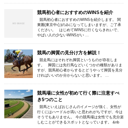
競馬初心者におすすめのWINSを紹介
競馬初心者におすすめのWINSを紹介します。 関
東圏(東京中心)のみになってしまいますが、ご了承
ください。 はじめてWINSに行くならきれいで、
やばい人の少ないWINSがい …
競馬の脚質の見分け方を解説！
競走馬にはそれぞれ脚質というものが存在しま
す。 脚質には先行馬などいくつかの種類がありま
すが、競馬初心者からするとどうやって脚質を見分
ければいいのか分からないと思います。 …
競馬場に女性が初めて行く際に注意すべ
き5つのこと
競馬といえばおじさんのイメージが強く、女性が
行くにはハードルが高いと思われがちですが、今は
そうでもありません。 今の競馬場は女性でも充分楽
しむことができるスポットとなっています。 &nb
…