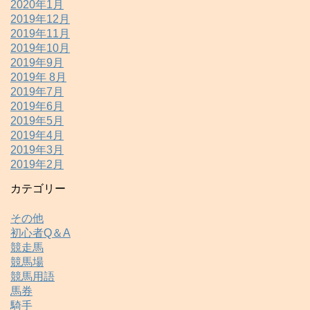
2020年1月
2019年12月
2019年11月
2019年10月
2019年9月
2019年 8月
2019年7月
2019年6月
2019年5月
2019年4月
2019年3月
2019年2月
カテゴリー
その他
初心者Q＆A
競走馬
競馬場
競馬用語
馬券
騎手