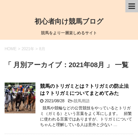
初心者向け競馬ブログ
競馬をより一層楽しめるサイト
HOME
>
2021年
>
8月
「 月別アーカイブ：2021年08月 」 一覧
競馬のトリガミとは？トリガミの防止法
は？トリガミについてまとめてみた
2021/08/28
-
競馬用語
競馬や競輪などの公営競技をやっているとトリガ
ミ（ガミる）という言葉をよく耳にします。 頻繁
に使われる言葉ではありますが、トリガミについて
ちゃんと理解している人は意外と少ない …