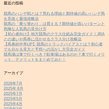
最近の投稿
競馬のハンデ戦とは？荒れる理由と期待値の高いハンデ馬
を見抜く最強攻略法
競馬の「乗り替わり」は買える？期待値が高いパターンと
危険な人気馬の見分け方
【初心者向け】地方競馬のクラス仕組み完全ガイド！JRA
との違いや馬券に活かせるクラス分け攻略法
【馬券的中率UP】競馬のトラックバイアスとは？初心者
でも分かる見方と予想への活かし方完全ガイド
競馬場は車で行くべき？駐車場はあるのか？車で行くメリ
ット、デメリットをまとめてみた！
アーカイブ
2026年7月
2025年 8月
2025年7月
2025年5月
2025年4月
2025年3月