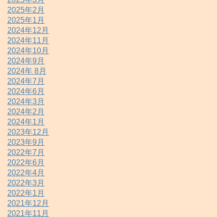
2025年2月
2025年1月
2024年12月
2024年11月
2024年10月
2024年9月
2024年 8月
2024年7月
2024年6月
2024年3月
2024年2月
2024年1月
2023年12月
2023年9月
2022年7月
2022年6月
2022年4月
2022年3月
2022年1月
2021年12月
2021年11月