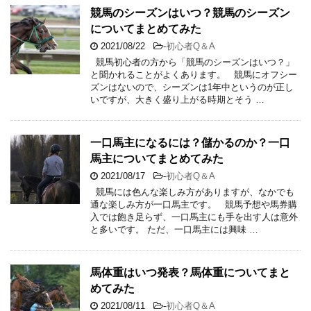
競馬のシーズンはいつ？競馬のシーズン
についてまとめてみた
2021/08/22
-
初心者Q＆A
競馬初心者の方から「競馬のシーズンはいつ？」
と聞かれることがよくあります。 競馬にオフシー
ズンはないので、シーズンは1年中というのが正し
いですが、大きく盛り上がる時期とそう …
一口馬主になるには？儲かるのか？一口
馬主についてまとめてみた
2021/08/17
-
初心者Q＆A
競馬には色んな楽しみ方がありますが、なかでも
通な楽しみ方が一口馬主です。 競馬予想や馬券購
入では飽き足らず、一口馬主にも手を出す人は意外
と多いです。 ただ、一口馬主には興味 …
馬体重はいつ発表？馬体重についてまと
めてみた
2021/08/11
-
初心者Q＆A