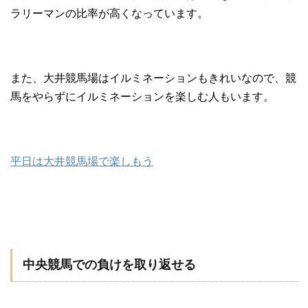
ラリーマンの比率が高くなっています。
また、大井競馬場はイルミネーションもきれいなので、競
馬をやらずにイルミネーションを楽しむ人もいます。
平日は大井競馬場で楽しもう
中央競馬での負けを取り返せる