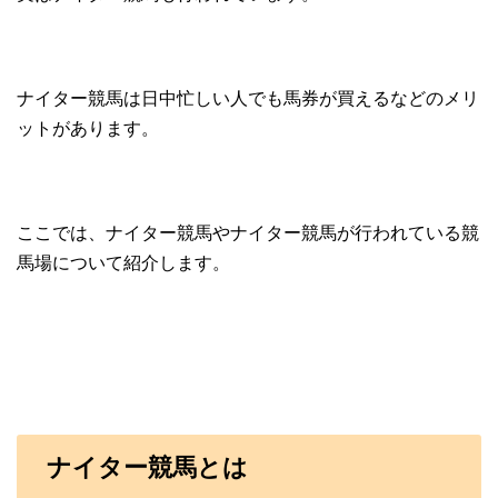
ナイター競馬は日中忙しい人でも馬券が買えるなどのメリ
ットがあります。
ここでは、ナイター競馬やナイター競馬が行われている競
馬場について紹介します。
ナイター競馬とは