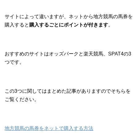
サイトによって違いますが、ネットから地方競馬の馬券を
購入すると
購入するごとにポイントが付きます
。
おすすめのサイトはオッズパークと楽天競馬、SPAT4の3
つです。
この3つに関してはまとめた記事がありますのでそちらを
ご覧ください。
地方競馬の馬券をネットで購入する方法