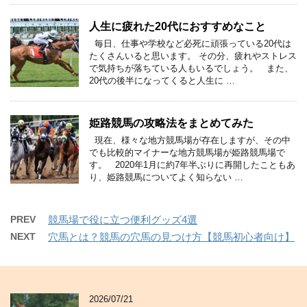
人生に疲れた20代におすすめなこと
毎日、仕事や学校など必死に頑張っている20代は
たくさんいると思います。 その分、疲れやストレス
で気持ちが落ちている人もいるでしょう。 また、
20代の後半になってくると人生に …
姫路競馬の攻略法をまとめてみた
現在、様々な地方競馬場が存在しますが、その中
でも比較的マイナーな地方競馬場が姫路競馬場で
す。 2020年1月に約7年半ぶりに再開したこともあ
り、姫路競馬についてよく知らない …
PREV
競馬場で役に立つ便利グッズ4選
NEXT
穴馬とは？競馬の穴馬の見つけ方【競馬初心者向け】
2026/07/21