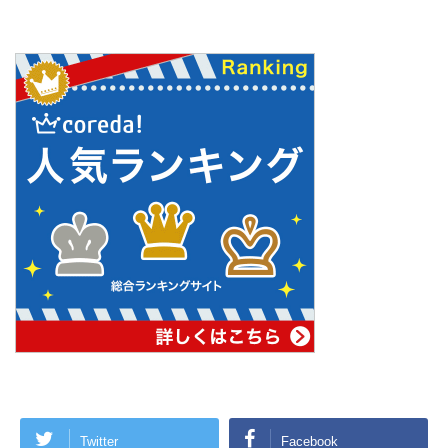
Twitter
Facebook