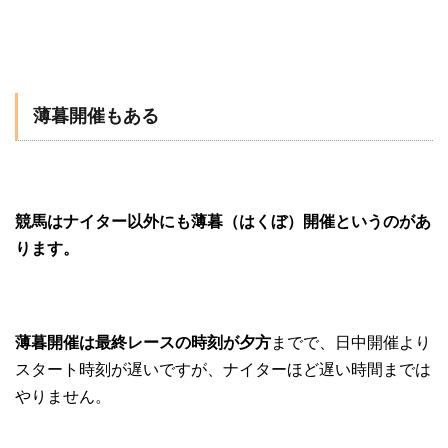
薄暮開催もある
競馬はナイター以外にも薄暮（はくぼ）開催というのがあ
ります。
薄暮開催は最終レースの時刻が夕方
までで、日中開催より
スタート時刻が遅いですが、ナイターほど遅い時間までは
やりません。