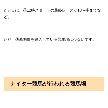
たとえば、昼12時スタートの最終レースが18時半までな
ど。
ただ、薄暮開催を導入している競馬場は少ないです。
ナイター競馬が行われる競馬場