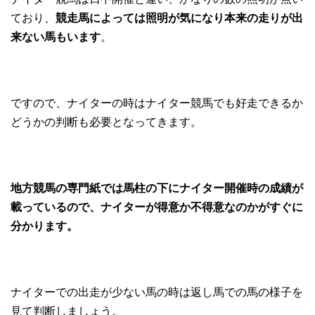
ており、
競走馬によっては照明が気になり本来の走りが出
来ない馬もいます
。
ですので、ナイターの時はナイター競馬でも好走できるか
どうかの判断も必要となってきます。
地方競馬の専門紙では馬柱の下にナイター開催時の成績が
載っているので、ナイターが得意か不得意なのかがすぐに
分かります。
ナイターでの出走が少ない馬の時は返し馬での馬の様子を
見て判断しましょう。