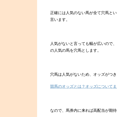
正確には人気のない馬が全て穴馬とい
言います。
人気がないと言っても幅が広いので、
の人気の馬を穴馬とします。
穴馬は人気がないため、オッズがつき
競馬のオッズとは？オッズについてま
なので、馬券内に来れば高配当が期待