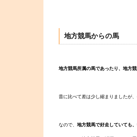
地方競馬からの馬
地方競馬所属の馬であったり、地方競
昔に比べて差は少し縮まりましたが、
なので、
地方競馬で好走していても、