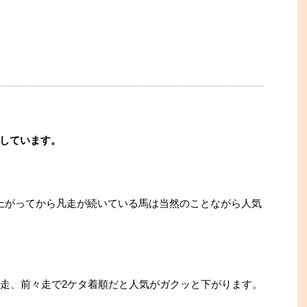
しています。
上がってから凡走が続いている馬は当然のことながら人気
前走、前々走で2ケタ着順だと人気がガクッと下がります。