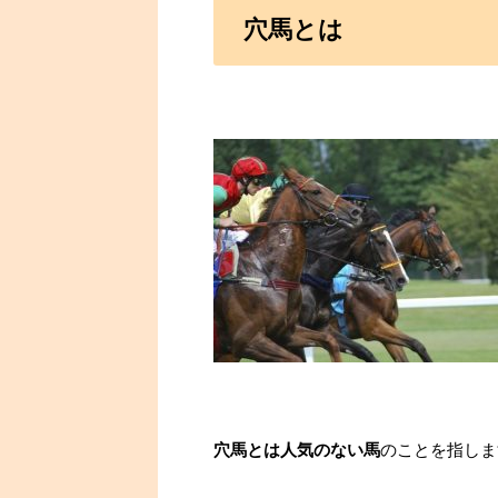
穴馬とは
穴馬とは人気のない馬
のことを指しま