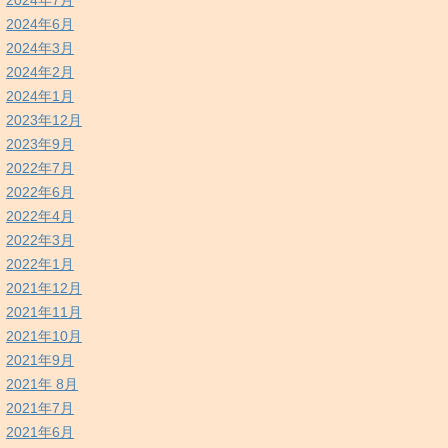
2024年7月
2024年6月
2024年3月
2024年2月
2024年1月
2023年12月
2023年9月
2022年7月
2022年6月
2022年4月
2022年3月
2022年1月
2021年12月
2021年11月
2021年10月
2021年9月
2021年 8月
2021年7月
2021年6月