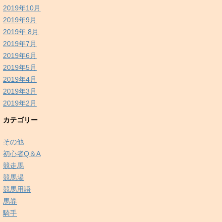
2019年10月
2019年9月
2019年 8月
2019年7月
2019年6月
2019年5月
2019年4月
2019年3月
2019年2月
カテゴリー
その他
初心者Q＆A
競走馬
競馬場
競馬用語
馬券
騎手