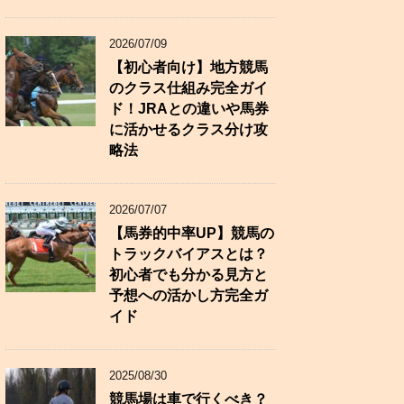
2026/07/09
【初心者向け】地方競馬
のクラス仕組み完全ガイ
ド！JRAとの違いや馬券
に活かせるクラス分け攻
略法
2026/07/07
【馬券的中率UP】競馬の
トラックバイアスとは？
初心者でも分かる見方と
予想への活かし方完全ガ
イド
2025/08/30
競馬場は車で行くべき？