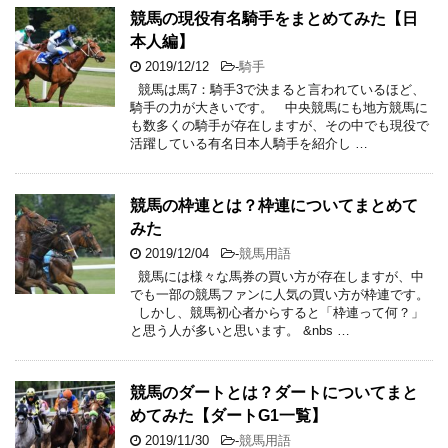
競馬の現役有名騎手をまとめてみた【日
本人編】
2019/12/12
-
騎手
競馬は馬7：騎手3で決まると言われているほど、
騎手の力が大きいです。 中央競馬にも地方競馬に
も数多くの騎手が存在しますが、その中でも現役で
活躍している有名日本人騎手を紹介し …
競馬の枠連とは？枠連についてまとめて
みた
2019/12/04
-
競馬用語
競馬には様々な馬券の買い方が存在しますが、中
でも一部の競馬ファンに人気の買い方が枠連です。
しかし、競馬初心者からすると「枠連って何？」
と思う人が多いと思います。 &nbs …
競馬のダートとは？ダートについてまと
めてみた【ダートG1一覧】
2019/11/30
-
競馬用語