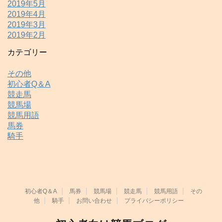
2019年5月
2019年4月
2019年3月
2019年2月
カテゴリー
その他
初心者Q＆A
競走馬
競馬場
競馬用語
馬券
騎手
初心者Q＆A
馬券
競馬場
競走馬
競馬用語
その
他
騎手
お問い合わせ
プライバシーポリシー