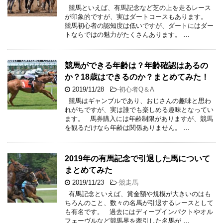
競馬といえば、有馬記念など芝の上を走るレース
が印象的ですが、実はダートコースもあります。
競馬初心者の認知度は低いですが、ダートにはダー
トならではの魅力がたくさんあります。 …
競馬ができる年齢は？年齢確認はあるの
か？18歳はできるのか？まとめてみた！
2019/11/28
-
初心者Q＆A
競馬はギャンブルであり、おじさんの趣味と思わ
れがちですが、実は誰でも楽しめる趣味となってい
ます。 馬券購入には年齢制限がありますが、競馬
を観るだけなら年齢は関係ありません。 …
2019年の有馬記念で引退した馬について
まとめてみた
2019/11/23
-
競走馬
有馬記念といえば、賞金額や規模が大きいのはも
ちろんのこと、数々の名馬が引退するレースとして
も有名です。 過去にはディープインパクトやオル
フェーヴルなど競馬界を牽引した名馬が …