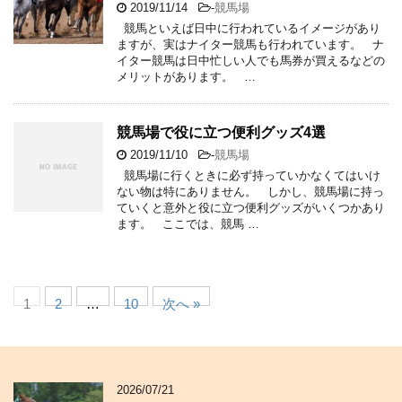
2019/11/14
-
競馬場
競馬といえば日中に行われているイメージがあり
ますが、実はナイター競馬も行われています。 ナ
イター競馬は日中忙しい人でも馬券が買えるなどの
メリットがあります。 …
競馬場で役に立つ便利グッズ4選
2019/11/10
-
競馬場
競馬場に行くときに必ず持っていかなくてはいけ
ない物は特にありません。 しかし、競馬場に持っ
ていくと意外と役に立つ便利グッズがいくつかあり
ます。 ここでは、競馬 …
1
2
…
10
次へ »
2026/07/21