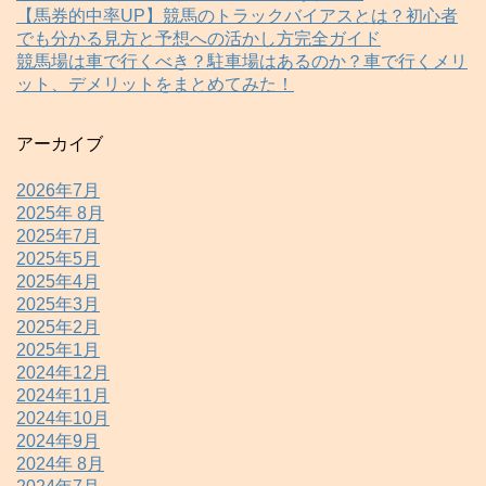
【馬券的中率UP】競馬のトラックバイアスとは？初心者
でも分かる見方と予想への活かし方完全ガイド
競馬場は車で行くべき？駐車場はあるのか？車で行くメリ
ット、デメリットをまとめてみた！
アーカイブ
2026年7月
2025年 8月
2025年7月
2025年5月
2025年4月
2025年3月
2025年2月
2025年1月
2024年12月
2024年11月
2024年10月
2024年9月
2024年 8月