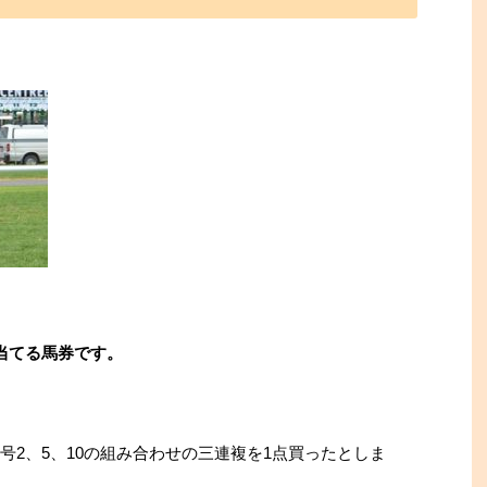
当てる馬券です。
号2、5、10の組み合わせの三連複を1点買ったとしま