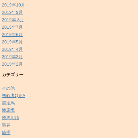
2019年10月
2019年9月
2019年 8月
2019年7月
2019年6月
2019年5月
2019年4月
2019年3月
2019年2月
カテゴリー
その他
初心者Q＆A
競走馬
競馬場
競馬用語
馬券
騎手