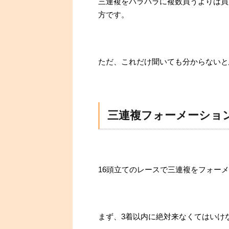
三連複をバラバラに複数買うよりは買
方です。
ただ、これだけ聞いても分からないと
三連複フォーメーショ
16頭立てのレースで三連複をフォー
まず、3着以内に絶対来なくてはいけ