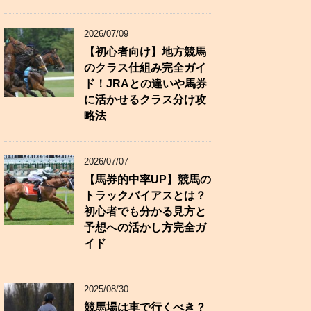
2026/07/09
【初心者向け】地方競馬
のクラス仕組み完全ガイ
ド！JRAとの違いや馬券
に活かせるクラス分け攻
略法
2026/07/07
【馬券的中率UP】競馬の
トラックバイアスとは？
初心者でも分かる見方と
予想への活かし方完全ガ
イド
2025/08/30
競馬場は車で行くべき？