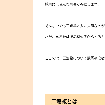
競馬には色んな馬券が存在します。
そんな中でも三連単と共に人気なのが
ただ、三連複は競馬初心者からすると
ここでは、三連複について競馬初心者
三連複とは