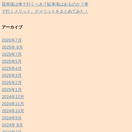
競馬場は車で行くべき？駐車場はあるのか？車
で行くメリット、デメリットをまとめてみた！
アーカイブ
2026年7月
2025年 8月
2025年7月
2025年5月
2025年4月
2025年3月
2025年2月
2025年1月
2024年12月
2024年11月
2024年10月
2024年9月
2024年 8月