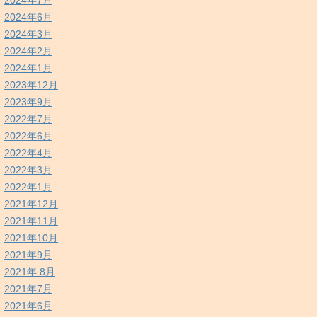
2024年7月
2024年6月
2024年3月
2024年2月
2024年1月
2023年12月
2023年9月
2022年7月
2022年6月
2022年4月
2022年3月
2022年1月
2021年12月
2021年11月
2021年10月
2021年9月
2021年 8月
2021年7月
2021年6月