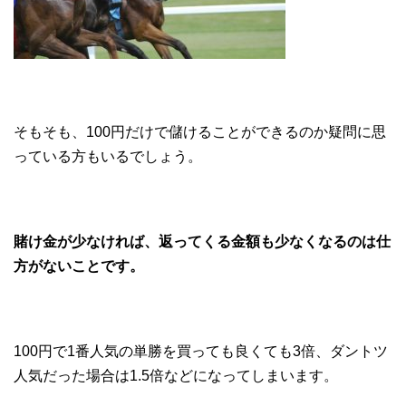
そもそも、100円だけで儲けることができるのか疑問に思
っている方もいるでしょう。
賭け金が少なければ、返ってくる金額も少なくなるのは仕
方がないことです。
100円で1番人気の単勝を買っても良くても3倍、ダントツ
人気だった場合は1.5倍などになってしまいます。