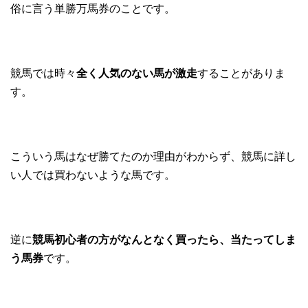
俗に言う単勝万馬券のことです。
競馬では時々
全く人気のない馬が激走
することがありま
す。
こういう馬はなぜ勝てたのか理由がわからず、競馬に詳し
い人では買わないような馬です。
逆に
競馬初心者の方がなんとなく買ったら、当たってしま
う馬券
です。