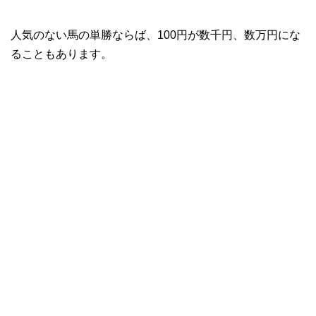
人気のない馬の単勝ならば、100円が数千円、数万円にな
ることもあります。