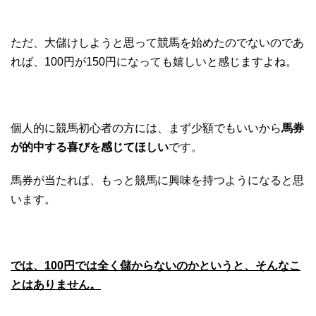
ただ、大儲けしようと思って競馬を始めたのでないのであ
れば、100円が150円になっても嬉しいと感じますよね。
個人的に競馬初心者の方には、まず少額でもいいから
馬券
が的中する喜びを感じてほしい
です。
馬券が当たれば、もっと競馬に興味を持つようになると思
います。
では、100円では全く儲からないのかというと、そんなこ
とはありません。