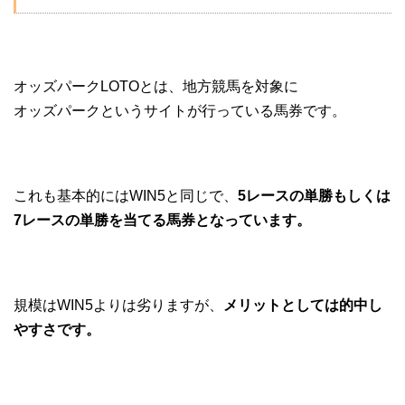
オッズパークLOTOとは、地方競馬を対象に
オッズパークというサイトが行っている馬券です。
これも基本的にはWIN5と同じで、
5レースの単勝もしくは
7レースの単勝を当てる馬券となっています。
規模はWIN5よりは劣りますが、
メリットとしては的中し
やすさです。