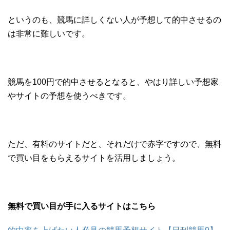
というのも、競馬に詳しくない人が予想して的中させるの
は非常に難しいです。
競馬を100円で的中させるとなると、やはり詳しい予想家
やサイトの予想を使うべきです。
ただ、有料のサイトだと、それだけで赤字ですので、無料
で買い目をもらえるサイトを活用しましょう。
無料で買い目が手に入るサイトはこちら