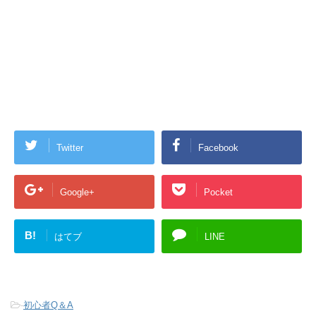
Twitter
Facebook
Google+
Pocket
B!
はてブ
LINE
-
初心者Q＆A