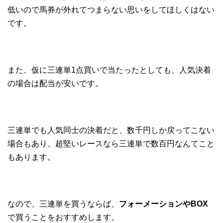
低いので馬券が外れてつまらない思いをしてほしくはない
です。
また、仮に三連単1点買いで当たったとしても、人気決着
の場合は配当が安いです。
三連単でも人気同士の決着だと、数千円しか戻ってこない
場合もあり、超堅いレースなら三連単で数百円なんてこと
もあります。
なので、三連単を買うならば、
フォーメーションやBOX
で買うことをおすすめします。