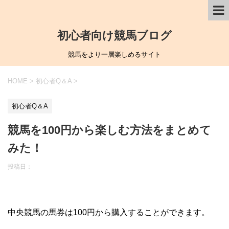
初心者向け競馬ブログ
競馬をより一層楽しめるサイト
HOME
>
初心者Q＆A
>
初心者Q＆A
競馬を100円から楽しむ方法をまとめて
みた！
投稿日：
中央競馬の馬券は100円から購入することができます。