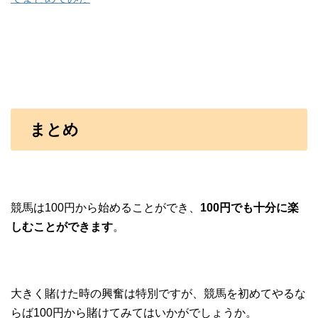
まとめ
競馬は100円から始めることができ、
100円でも十分に楽
しむことができます
。
大きく賭けた時の興奮は特別ですが、競馬を初めてやるな
らば100円から賭けてみてはいかがでしょうか。