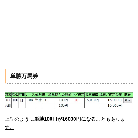
単勝万馬券
上記のように
単勝100円が16000円になる
こともありま
す。