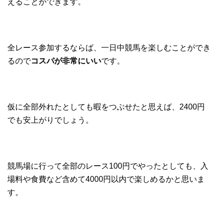
えることができます。
全レース参加するならば、一日中競馬を楽しむことができ
るので
コスパが非常にいい
です。
仮に全部外れたとしても暇をつぶせたと思えば、2400円
でも安上がりでしょう。
競馬場に行って全部のレース100円でやったとしても、入
場料や食費など含めて4000円以内で楽しめるかと思いま
す。