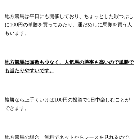
地方競馬は平日にも開催しており、ちょっとした暇つぶし
に100円の単勝を買ってみたり、運だめしに馬券を買う人
もいます。
地方競馬は頭数も少なく、人気馬の勝率も高いので単勝で
も当たりやすいです。
複勝なら上手くいけば100円の投資で1日中楽しむことが
できます。
地方競馬の場合、無料でネットからレースを見れるので、