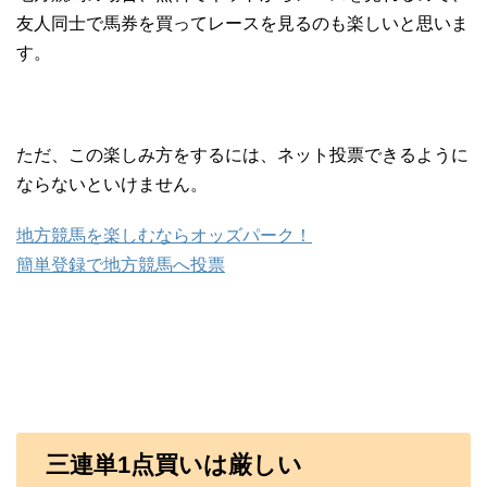
友人同士で馬券を買ってレースを見るのも楽しいと思いま
す。
ただ、この楽しみ方をするには、ネット投票できるように
ならないといけません。
地方競馬を楽しむならオッズパーク！
簡単登録で地方競馬へ投票
三連単1点買いは厳しい