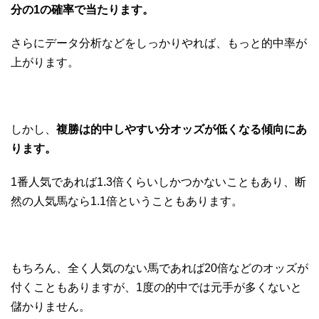
分の1の確率で当たります。
さらにデータ分析などをしっかりやれば、もっと的中率が
上がります。
しかし、
複勝は的中しやすい分オッズが低くなる傾向にあ
ります。
1番人気であれば1.3倍くらいしかつかないこともあり、断
然の人気馬なら1.1倍ということもあります。
もちろん、全く人気のない馬であれば20倍などのオッズが
付くこともありますが、1度の的中では元手が多くないと
儲かりません。