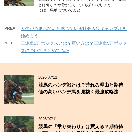
とは何なのか分からない人も多いでしょう。 ここ
では、馬単についてまと …
PREV
人生がつまらないと感じている社会人はギャンブルを
始めよう
NEXT
三連単5頭ボックスとは？買い方は？三連単5頭ボック
スについてまとめてみた
2026/07/21
競馬のハンデ戦とは？荒れる理由と期待
値の高いハンデ馬を見抜く最強攻略法
2026/07/11
競馬の「乗り替わり」は買える？期待値