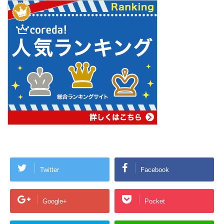
Twitter
Facebook
Google+
Pocket