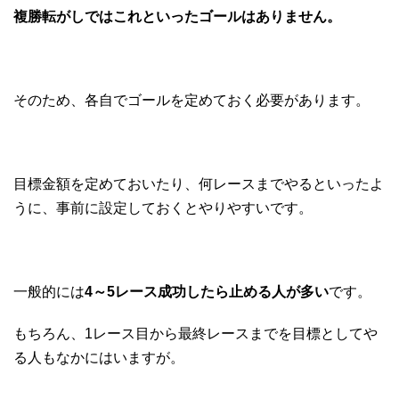
複勝転がしではこれといったゴールはありません。
そのため、各自でゴールを定めておく必要があります。
目標金額を定めておいたり、何レースまでやるといったよ
うに、事前に設定しておくとやりやすいです。
一般的には
4～5レース成功したら止める人が多い
です。
もちろん、1レース目から最終レースまでを目標としてや
る人もなかにはいますが。