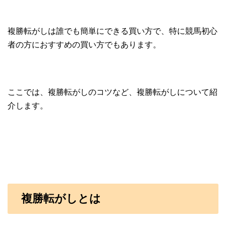
複勝転がしは誰でも簡単にできる買い方で、特に競馬初心
者の方におすすめの買い方でもあります。
ここでは、複勝転がしのコツなど、複勝転がしについて紹
介します。
複勝転がしとは