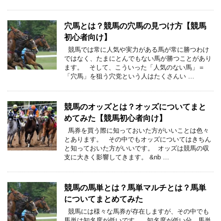
穴馬とは？競馬の穴馬の見つけ方【競馬
初心者向け】
競馬では常に人気や実力がある馬が常に勝つわけ
ではなく、たまにとんでもない馬が勝つことがあり
ます。 そして、こういった「人気のない馬」＝
「穴馬」を狙う穴党という人はたくさんい …
競馬のオッズとは？オッズについてまと
めてみた【競馬初心者向け】
馬券を買う際に知っておいた方がいいことは色々
とあります。 その中でもオッズについてはきちん
と知っておいた方がいいです。 オッズは競馬の収
支に大きく影響してきます。 &nb …
競馬の馬単とは？馬単マルチとは？馬単
についてまとめてみた
競馬には様々な馬券が存在しますが、その中でも
馬単は知名度が低いです。 知名度が低い分、馬単