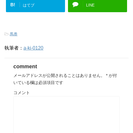
B!
はてブ
LINE
-
馬券
執筆者：
a-ki-0120
comment
メールアドレスが公開されることはありません。
*
が付
いている欄は必須項目です
コメント