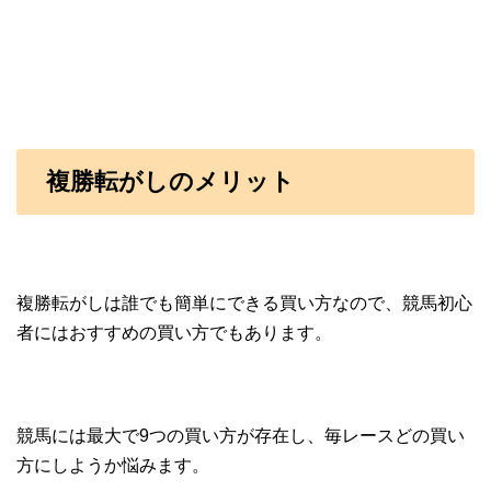
複勝転がしのメリット
複勝転がしは誰でも簡単にできる買い方なので、競馬初心
者にはおすすめの買い方でもあります。
競馬には最大で9つの買い方が存在し、毎レースどの買い
方にしようか悩みます。