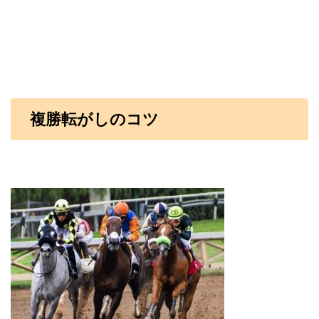
複勝転がしのコツ