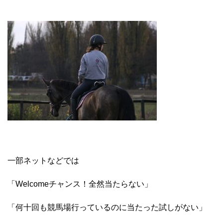
一部ネットなどでは
「Welcomeチャンス！全然当たらない」
「何十回も競馬場行っているのに当たった試しがない」