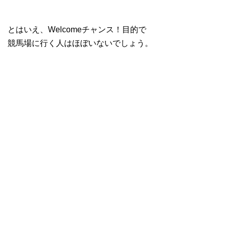
とはいえ、Welcomeチャンス！目的で
競馬場に行く人はほぼいないでしょう。