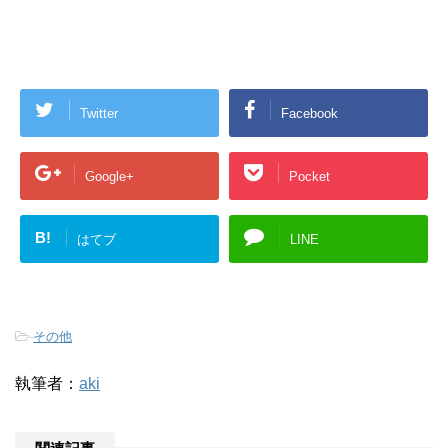
Twitter
Facebook
Google+
Pocket
B!
はてブ
LINE
-
その他
執筆者：
aki