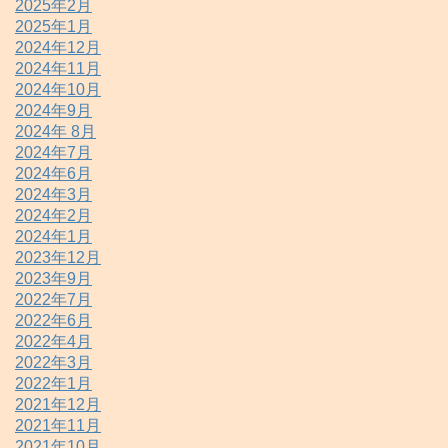
2025年2月
2025年1月
2024年12月
2024年11月
2024年10月
2024年9月
2024年 8月
2024年7月
2024年6月
2024年3月
2024年2月
2024年1月
2023年12月
2023年9月
2022年7月
2022年6月
2022年4月
2022年3月
2022年1月
2021年12月
2021年11月
2021年10月