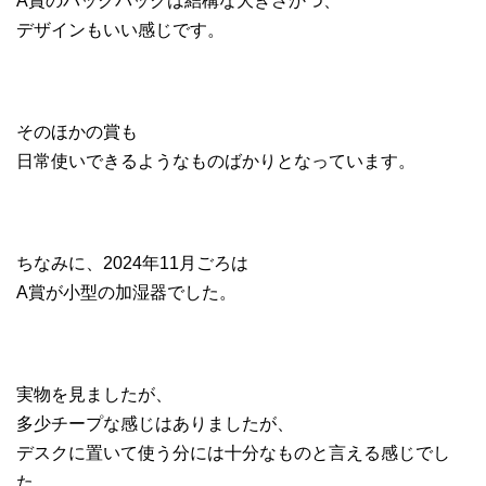
A賞のバックパックは結構な大きさかつ、
デザインもいい感じです。
そのほかの賞も
日常使いできるようなものばかりとなっています。
ちなみに、2024年11月ごろは
A賞が小型の加湿器でした。
実物を見ましたが、
多少チープな感じはありましたが、
デスクに置いて使う分には十分なものと言える感じでし
た。