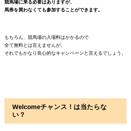
競馬場に来る必要はありますが、
馬券を買わなくても参加することができます。
もちろん、競馬場の入場料はかかるので
全て無料とは言えませんが、
それでもかなり良心的なキャンペーンと言えるでしょう。
Welcomeチャンス！は当たらな
い？