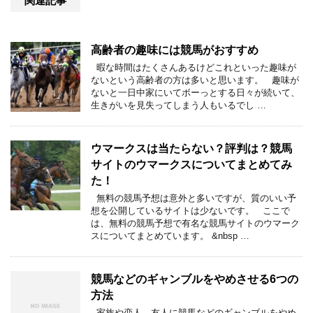
関連記事
高齢者の趣味には競馬がおすすめ
暇な時間はたくさんあるけどこれといった趣味が
ないという高齢者の方は多いと思います。 趣味が
ないと一日中家にいてボーっとする日々が続いて、
生きがいを見失ってしまう人もいるでし …
ウマークスは当たらない？評判は？競馬
サイトのウマークスについてまとめてみ
た！
無料の競馬予想は意外と多いですが、質のいい予
想を公開しているサイトは少ないです。 ここで
は、無料の競馬予想で有名な競馬サイトのウマーク
スについてまとめています。 &nbsp …
競馬などのギャンブルをやめさせる6つの
方法
家族や恋人、友人に競馬などのギャンブルをやめ