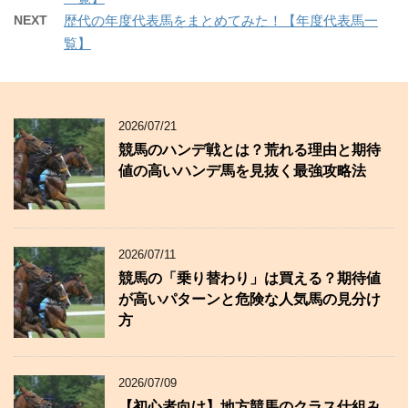
NEXT
歴代の年度代表馬をまとめてみた！【年度代表馬一
覧】
2026/07/21
競馬のハンデ戦とは？荒れる理由と期待
値の高いハンデ馬を見抜く最強攻略法
2026/07/11
競馬の「乗り替わり」は買える？期待値
が高いパターンと危険な人気馬の見分け
方
2026/07/09
【初心者向け】地方競馬のクラス仕組み