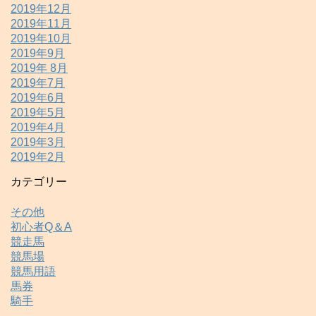
2019年12月
2019年11月
2019年10月
2019年9月
2019年 8月
2019年7月
2019年6月
2019年5月
2019年4月
2019年3月
2019年2月
カテゴリー
その他
初心者Q＆A
競走馬
競馬場
競馬用語
馬券
騎手