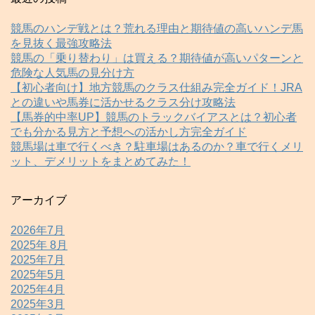
競馬のハンデ戦とは？荒れる理由と期待値の高いハンデ馬
を見抜く最強攻略法
競馬の「乗り替わり」は買える？期待値が高いパターンと
危険な人気馬の見分け方
【初心者向け】地方競馬のクラス仕組み完全ガイド！JRA
との違いや馬券に活かせるクラス分け攻略法
【馬券的中率UP】競馬のトラックバイアスとは？初心者
でも分かる見方と予想への活かし方完全ガイド
競馬場は車で行くべき？駐車場はあるのか？車で行くメリ
ット、デメリットをまとめてみた！
アーカイブ
2026年7月
2025年 8月
2025年7月
2025年5月
2025年4月
2025年3月