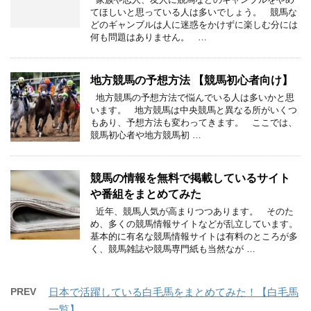
てほしいと思っている人は多いでしょう。 競馬な
どのギャンブルは人に迷惑をかけずに楽しむ分には
何も問題はありません。 …
地方競馬の予想方法 【競馬初心者向け】
地方競馬の予想方法で悩んでいる人は多いかと思
います。 地方競馬は中央競馬と異なる所がいくつ
もあり、予想方法も変わってきます。 ここでは、
競馬初心者や地方競馬初 …
競馬の情報を無料で掲載しているサイト
や番組をまとめてみた
近年、競馬人気が高まりつつあります。 そのた
め、多くの競馬情報サイトなどが乱立しています。
基本的に有名な競馬情報サイトは有料のところが多
く、競馬雑誌や競馬専門紙も当然なが …
PREV
日本で活躍している白毛馬をまとめてみた！【白毛馬
一覧】