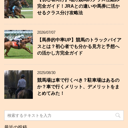
完全ガイド！JRAとの違いや馬券に活か
せるクラス分け攻略法
2026/07/07
【馬券的中率UP】競馬のトラックバイア
スとは？初心者でも分かる見方と予想へ
の活かし方完全ガイド
2025/08/30
競馬場は車で行くべき？駐車場はあるの
か？車で行くメリット、デメリットをま
とめてみた！
最近の投稿